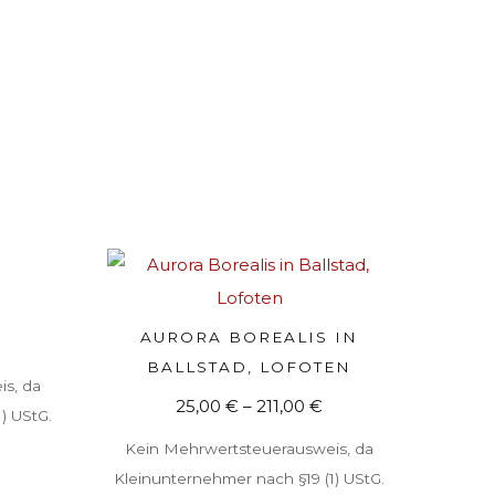
Dieses
N
Produkt
Dieses
AURORA BOREALIS IN
AUSFÜHRUNG WÄHLEN
weist
Produkt
BALLSTAD, LOFOTEN
s, da
mehrere
weist
25,00
€
–
211,00
€
) UStG.
Varianten
mehrere
Kein Mehrwertsteuerausweis, da
auf.
Varianten
Kleinunternehmer nach §19 (1) UStG.