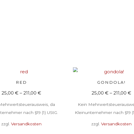
Dieses
RED
GONDOLA!
AUSFÜHRUNG WÄHLEN
AUSFÜHRUNG WÄHLE
Produkt
25,00
€
–
211,00
€
25,00
€
–
211,00
€
weist
Mehrwertsteuerausweis, da
Kein Mehrwertsteuerauswei
mehrere
ternehmer nach §19 (1) UStG.
Kleinunternehmer nach §19 (1
Varianten
zzgl.
Versandkosten
zzgl.
Versandkosten
auf.