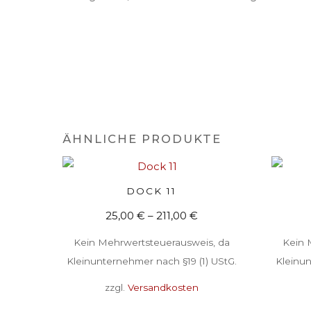
ÄHNLICHE PRODUKTE
Dieses
DOCK 11
AUSFÜHRUNG WÄHLEN
Produkt
25,00
€
–
211,00
€
weist
Kein Mehrwertsteuerausweis, da
Kein 
mehrere
Kleinunternehmer nach §19 (1) UStG.
Kleinun
Varianten
zzgl.
Versandkosten
auf.