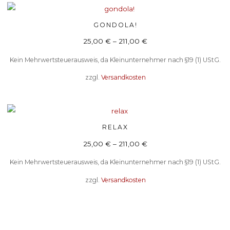
Optionen
Dieses
GONDOLA!
können
AUSFÜHRUNG WÄHLEN
Produkt
auf
25,00
€
–
211,00
€
weist
der
Kein Mehrwertsteuerausweis, da Kleinunternehmer nach §19 (1) UStG.
mehrere
Produktseite
Varianten
zzgl.
Versandkosten
gewählt
auf.
werden
Die
Optionen
Dieses
RELAX
AUSFÜHRUNG WÄHLEN
können
Produkt
25,00
€
–
211,00
€
auf
weist
der
Kein Mehrwertsteuerausweis, da Kleinunternehmer nach §19 (1) UStG.
mehrere
Produktseite
Varianten
zzgl.
Versandkosten
gewählt
auf.
werden
Die
Optionen