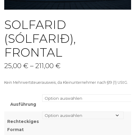
SOLFARID
(SÓLFARIÐ),
FRONTAL
25,00
€
–
211,00
€
Kein Mehrwertsteuerausweis, da Kleinunternehmer nach §19 (1) UStG.
Ausführung
Rechteckiges
Format