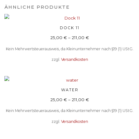
ÄHNLICHE PRODUKTE
Dieses
DOCK 11
AUSFÜHRUNG WÄHLEN
Produkt
25,00
€
–
211,00
€
weist
Kein Mehrwertsteuerausweis, da Kleinunternehmer nach §19 (1) UStG.
mehrere
Varianten
zzgl.
Versandkosten
auf.
Die
Optionen
Dieses
WATER
AUSFÜHRUNG WÄHLEN
können
Produkt
25,00
€
–
211,00
€
auf
weist
der
Kein Mehrwertsteuerausweis, da Kleinunternehmer nach §19 (1) UStG.
mehrere
Produktseite
Varianten
zzgl.
Versandkosten
gewählt
auf.
werden
Die