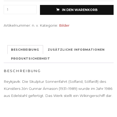
Solfarid
IN DEN WARENKORB
(Sólfarið),
frontal
Artikelnummer:
n. v.
Kategorie:
Bilder
Menge
BESCHREIBUNG
ZUSÄTZLICHE INFORMATIONEN
PRODUKTSICHERHEIT
BESCHREIBUNG
Reykjavik
: Die Skulptur
Sonnenfahrt
(Solfarid, Sólfarið) des
Künstlers Jón Gunnar Árnason (1931–1989) wurde im Jahr 1986
aus Edelstahl gefertigt. Das Werk stellt ein Wikingerschiff dar.